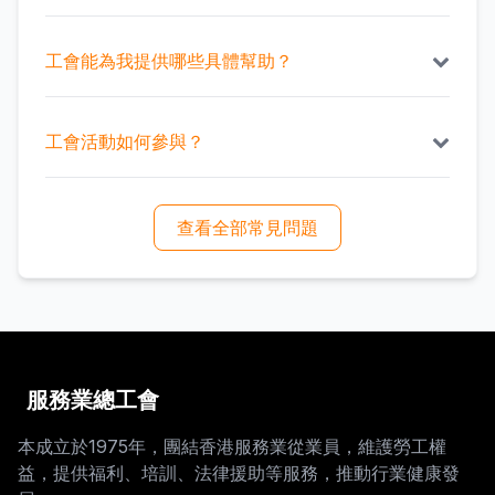
工會編號「21180」並填寫入會表。
2. 親臨我們的工會，現場填寫申請表。
1. 工會屬下各地區服務處、工人俱樂部、醫所。
3. 下載工聯會APP，通過APP申請入會。
2. 線上支付（支付寶、微信支付等）。
工會能為我提供哪些具體幫助？
成為會員，您就可以享受超多優惠福利！
3. 親臨我們工會繳納現金。
不同屬會之間會費並不相同，詳細可以致電2832-
1. 勞資糾紛調解和法律援助。
9181聯絡我們。
2. 職業技能培訓和專業發展機會。
工會活動如何參與？
3. 就業指導和職業規劃諮詢。
4. 醫療保險和其他福利補貼。
1. 通過工會官方網站查看活動日程並報名。
5. 參與工會組織的各類活動和聯誼。
2. 關注工會社交媒體賬號獲取最新活動信息。
查看全部常見問題
6. 與行業專業人士的交流機會。
3. 閱讀工會每月發送的電子通訊。
4. 接收會員手機短信或電子郵件通知。
大多數活動對會員免費或提供優惠價格。
服務業總工會
本成立於1975年，團結香港服務業從業員，維護勞工權
益，提供福利、培訓、法律援助等服務，推動行業健康發