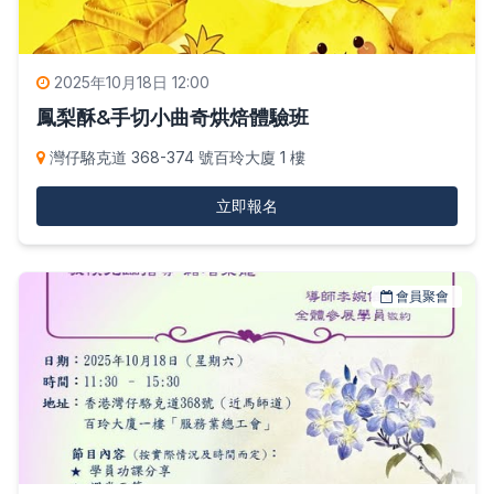
2025年10月18日 12:00
鳳梨酥&手切小曲奇烘焙體驗班
灣仔駱克道 368-374 號百玲大廈 1 樓
立即報名
會員聚會