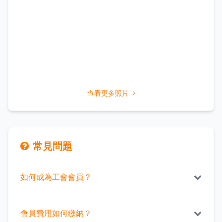
查看更多照片
常見問題
如何成為工會會員？
1. 網上入會：進入網址
(https://membership.ftu.org.hk/zh-hant/)，輸入
會員費用如何繳納？